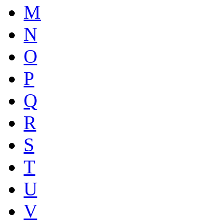
M
N
O
P
Q
R
S
T
U
V