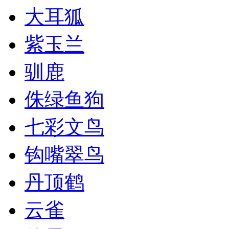
大耳狐
紫玉兰
驯鹿
侏绿鱼狗
七彩文鸟
钩嘴翠鸟
丹顶鹤
云雀