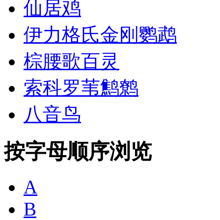
仙居鸡
伊力格氏金刚鹦鹉
棕腰歌百灵
索科罗苇鹪鹩
八音鸟
按字母顺序浏览
A
B