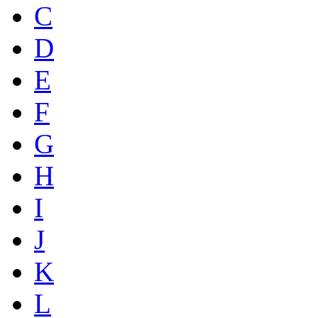
C
D
E
F
G
H
I
J
K
L