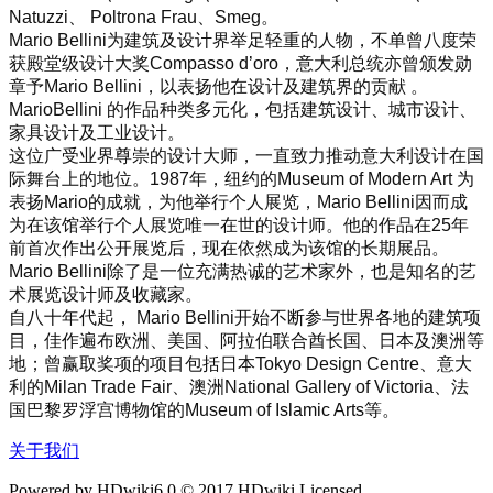
Natuzzi、 Poltrona Frau、Smeg。
Mario Bellini为建筑及设计界举足轻重的人物，不单曾八度荣
获殿堂级设计大奖Compasso d’oro，意大利总统亦曾颁发勋
章予Mario Bellini，以表扬他在设计及建筑界的贡献 。
MarioBellini 的作品种类多元化，包括建筑设计、城市设计、
家具设计及工业设计。
这位广受业界尊崇的设计大师，一直致力推动意大利设计在国
际舞台上的地位。1987年，纽约的Museum of Modern Art 为
表扬Mario的成就，为他举行个人展览，Mario Bellini因而成
为在该馆举行个人展览唯一在世的设计师。他的作品在25年
前首次作出公开展览后，现在依然成为该馆的长期展品。
Mario Bellini除了是一位充满热诚的艺术家外，也是知名的艺
术展览设计师及收藏家。
自八十年代起， Mario Bellini开始不断参与世界各地的建筑项
目，佳作遍布欧洲、美国、阿拉伯联合酋长国、日本及澳洲等
地；曾赢取奖项的项目包括日本Tokyo Design Centre、意大
利的Milan Trade Fair、澳洲National Gallery of Victoria、法
国巴黎罗浮宫博物馆的Museum of Islamic Arts等。
关于我们
Powered by HDwiki6.0 © 2017 HDwiki Licensed