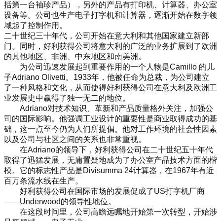
括第一台袖珍产品），另外的产品有打印机、计算器、办公室
设备等。公司也生产电子打字机和计算器，逐渐开始在数字领
域起了控制作用。
二十世纪三十年代，公司开始在意大利和其他国家建立新部
门。同时，好利获得公司将意大利的广泛的业务扩展到了欧洲
的其他地区、非洲、中东地区和南美洲。
为公司迅速发展起到重要作用的一个人物是Camillo 的儿
子Adriano Olivetti。1933年，他被任命为总裁，为公司建立
了一种风格和文化，从而使得好利获得公司在意大利及欧洲工
业发展史中赢得了独一无二的地位。
Adriano对技术知识、革新和产品质量格外关注，加强公
司的国际影响。他强调工业设计的重要性是商业取得成功的基
础，这一点至今仍为人们所提倡。他对工作环境的社会性因素
以及公司与社区之间的关系也非常重视。
在Adriano的领导下，好利获得公司在二十世纪五十年代
取得了迅猛发展，无庸置疑地成为了办公室产品技术方面的楷
模。它的标志性产品是Divisumma 24计算器，在1967年有近
百万条流水线在生产。
好利获得公司在国际市场的发展促成了US打字机厂商
——Underwood的领导性地位。
在这段时间里，公司高瞻远瞩地开始第一次转型，开始涉