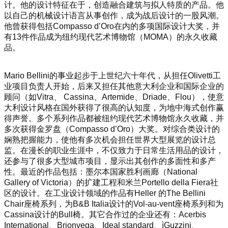
计。他的设计特征在于，创造融合建筑与拟人特质的产品。他
以自己的机械设计语言从事创作，成为战后设计的一股风潮。
他曾获得包括Compasso d’Oro在内的多项国际设计大奖，并
有13件作品成为纽约现代艺术博物馆（MOMA）的永久收藏
品。
Mario Bellini的事业起步于上世纪六十年代，从担任Olivetti工
业项目负责人开始，后来又担任其他意大利企业和国际企业的
顾问（如Vitra、 Cassina、Artemide、Driade、Flou），使意
大利设计风格在国外获得了很高的认知度，为地中海式创作赢
得声誉。多个系列作品都被纽约现代艺术博物馆永久收藏，并
多次获得金罗盘（Compasso d’Oro）大奖。对综合类设计的
娴熟把握能力，使他有多次机会担任世界大型展览的设计总
监。在漫长的职业生涯中，不仅致力于日常生活用品的设计，
还参与了很多大型城市项目，显示出其创作的多面性和多产
性。最近的作品包括：墨尔本国家胜利画廊（National
Gallery of Victoria）的扩建工程和米兰Portello della Fiera社
区的设计。在工业设计领域的作品有Heller 的The Bellini
Chair座椅系列，为B&B Italia设计的Vol-au-vent座椅系列和为
Cassina设计的Bull椅。其它合作过的企业还有：Acerbis
International、Brionvega、Ideal standard、ìGuzzini、