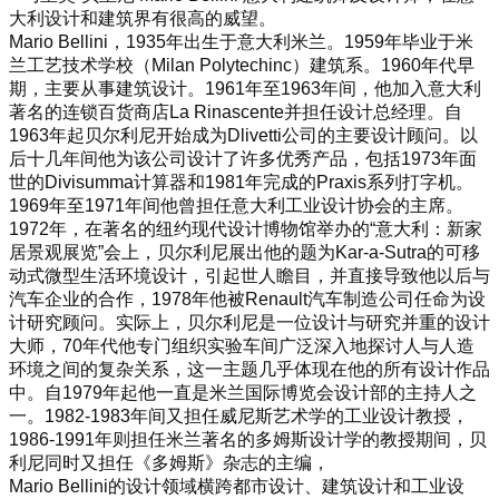
大利设计和建筑界有很高的威望。
Mario Bellini，1935年出生于意大利米兰。1959年毕业于米
兰工艺技术学校（Milan Polytechinc）建筑系。1960年代早
期，主要从事建筑设计。1961年至1963年间，他加入意大利
著名的连锁百货商店La Rinascente并担任设计总经理。自
1963年起贝尔利尼开始成为Dlivetti公司的主要设计顾问。以
后十几年间他为该公司设计了许多优秀产品，包括1973年面
世的Divisumma计算器和1981年完成的Praxis系列打字机。
1969年至1971年间他曾担任意大利工业设计协会的主席。
1972年，在著名的纽约现代设计博物馆举办的“意大利：新家
居景观展览”会上，贝尔利尼展出他的题为Kar-a-Sutra的可移
动式微型生活环境设计，引起世人瞻目，并直接导致他以后与
汽车企业的合作，1978年他被Renault汽车制造公司任命为设
计研究顾问。实际上，贝尔利尼是一位设计与研究并重的设计
大师，70年代他专门组织实验车间广泛深入地探讨人与人造
环境之间的复杂关系，这一主题几乎体现在他的所有设计作品
中。自1979年起他一直是米兰国际博览会设计部的主持人之
一。1982-1983年间又担任威尼斯艺术学的工业设计教授，
1986-1991年则担任米兰著名的多姆斯设计学的教授期间，贝
利尼同时又担任《多姆斯》杂志的主编，
Mario Bellini的设计领域横跨都市设计、建筑设计和工业设