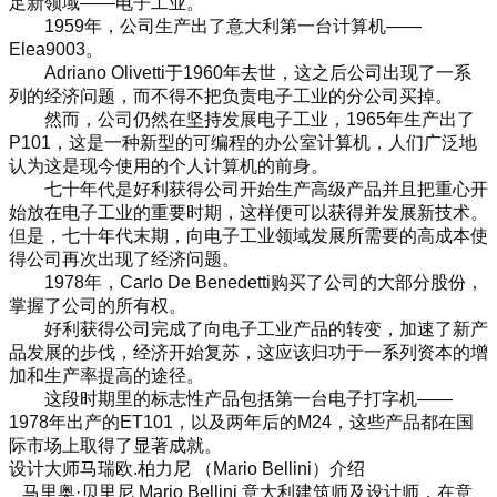
足新领域——电子工业。
1959年，公司生产出了意大利第一台计算机——
Elea9003。
Adriano Olivetti于1960年去世，这之后公司出现了一系
列的经济问题，而不得不把负责电子工业的分公司买掉。
然而，公司仍然在坚持发展电子工业，1965年生产出了
P101，这是一种新型的可编程的办公室计算机，人们广泛地
认为这是现今使用的个人计算机的前身。
七十年代是好利获得公司开始生产高级产品并且把重心开
始放在电子工业的重要时期，这样便可以获得并发展新技术。
但是，七十年代末期，向电子工业领域发展所需要的高成本使
得公司再次出现了经济问题。
1978年，Carlo De Benedetti购买了公司的大部分股份，
掌握了公司的所有权。
好利获得公司完成了向电子工业产品的转变，加速了新产
品发展的步伐，经济开始复苏，这应该归功于一系列资本的增
加和生产率提高的途径。
这段时期里的标志性产品包括第一台电子打字机——
1978年出产的ET101，以及两年后的M24，这些产品都在国
际市场上取得了显著成就。
设计大师马瑞欧.柏力尼 （Mario Bellini）介绍
马里奥·贝里尼 Mario Bellini 意大利建筑师及设计师，在意