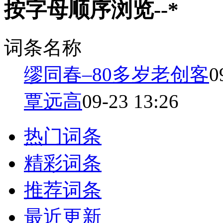
按字母顺序浏览--*
词条名称
缪同春–80多岁老创客
0
覃远高
09-23 13:26
热门词条
精彩词条
推荐词条
最近更新