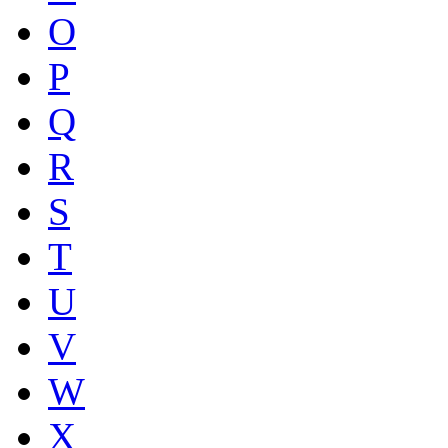
O
P
Q
R
S
T
U
V
W
X