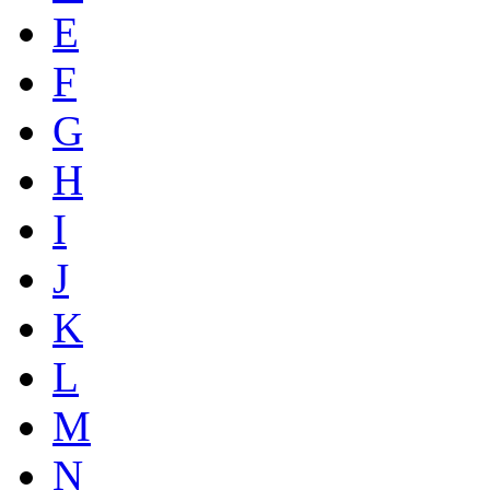
E
F
G
H
I
J
K
L
M
N