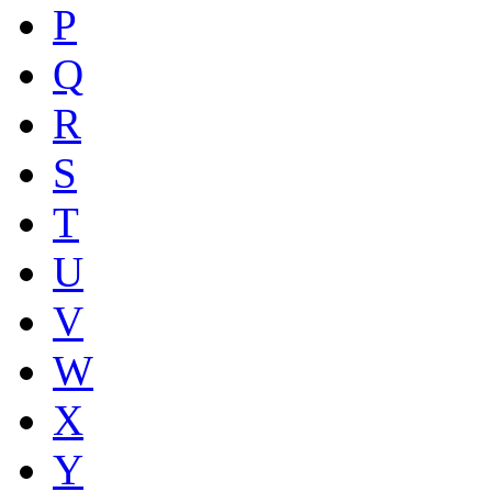
P
Q
R
S
T
U
V
W
X
Y