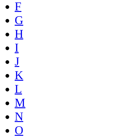
F
G
H
I
J
K
L
M
N
O